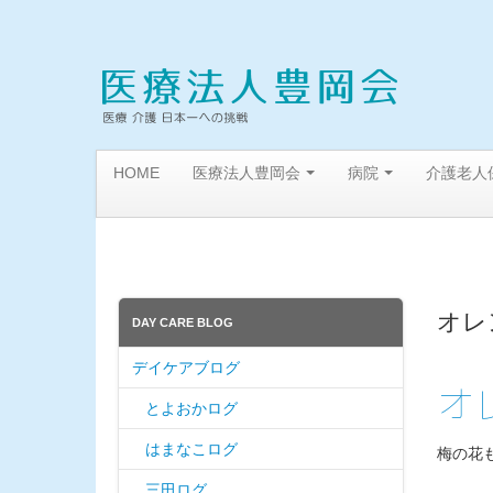
HOME
医療法人豊岡会
病院
介護老人
オレ
DAY CARE BLOG
デイケアブログ
オ
とよおかログ
はまなこログ
梅の花
三田ログ