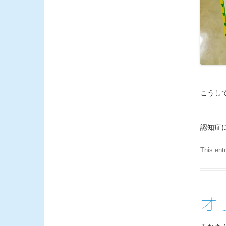
こうし
認知症
This ent
オ