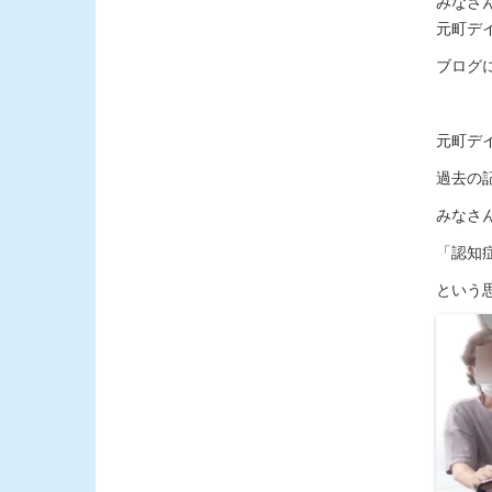
みなさ
元町デ
ブログ
元町デ
過去の
みなさ
「認知
という