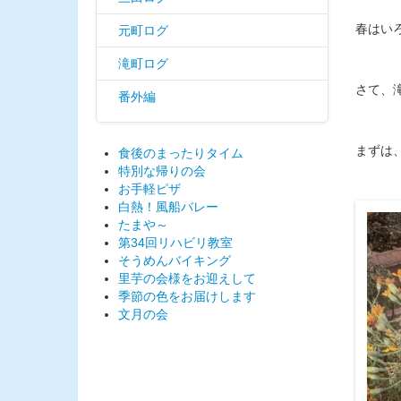
春はい
元町ログ
滝町ログ
さて、
番外編
まずは
食後のまったりタイム
特別な帰りの会
お手軽ピザ
白熱！風船バレー
たまや～
第34回リハビリ教室
そうめんバイキング
里芋の会様をお迎えして
季節の色をお届けします
文月の会