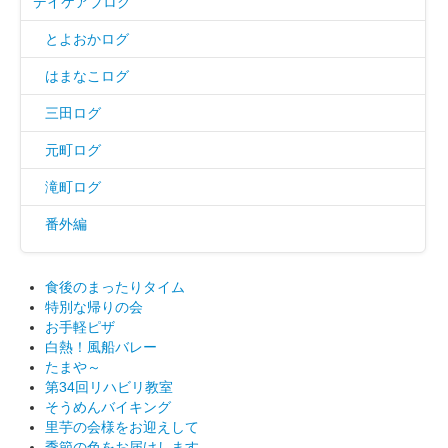
デイケアブログ
とよおかログ
はまなこログ
三田ログ
元町ログ
滝町ログ
番外編
食後のまったりタイム
特別な帰りの会
お手軽ピザ
白熱！風船バレー
たまや～
第34回リハビリ教室
そうめんバイキング
里芋の会様をお迎えして
季節の色をお届けします