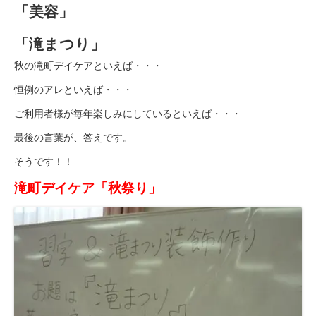
「美容」
豊岡会の居宅介護支援
「滝まつり」
デイケア
秋の滝町デイケアといえば・・・
とよおかデイケア
恒例のアレといえば・・・
はまなこデイケア
ご利用者様が毎年楽しみにしているといえば・・・
元町デイケア
最後の言葉が、答えです。
そうです！！
三田デイケア
滝町デイケア「秋祭り」
滝町デイケア
デイケアブログ
健康診断
浜松とよおか病院 健康管理センター
豊橋元町病院 健康管理センター