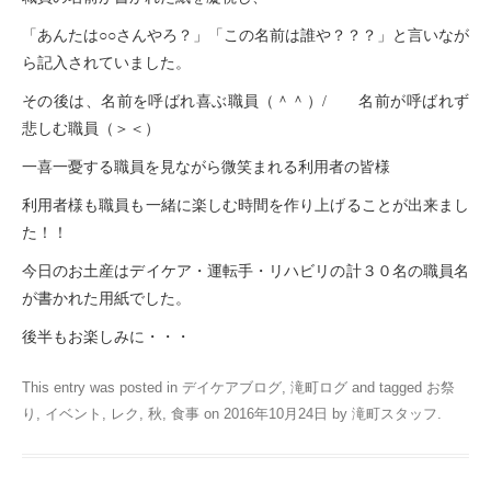
「あんたは○○さんやろ？」「この名前は誰や？？？」と言いなが
ら記入されていました。
その後は、名前を呼ばれ喜ぶ職員（＾＾）/ 名前が呼ばれず
悲しむ職員（＞＜）
一喜一憂する職員を見ながら微笑まれる利用者の皆様
利用者様も職員も一緒に楽しむ時間を作り上げることが出来まし
た！！
今日のお土産はデイケア・運転手・リハビリの計３０名の職員名
が書かれた用紙でした。
後半もお楽しみに・・・
This entry was posted in
デイケアブログ
,
滝町ログ
and tagged
お祭
り
,
イベント
,
レク
,
秋
,
食事
on
2016年10月24日
by
滝町スタッフ
.