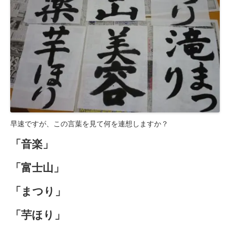
豊橋元町病院
入院透析について
透析センターご紹介
透析・入院透析
介護老人保健施設
はまなこ介護老人保健施設
早速ですが、この言葉を見て何を連想しますか？
三田介護老人保健施設
「音楽」
滝町介護老人保健施設
「富士山」
ショートステイ
滝町ショートステイ
「まつり」
グループホーム
「芋ほり」
居宅介護支援事業所