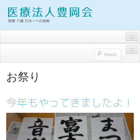
求人・募集要項
トピックス
HOME
お問い合わせ
お祭り
医療法人豊岡会
プライバシーポリシー
医療法人豊岡会 理念
今年もやってきましたよ！
理事長雑感
病院
浜松とよおか病院