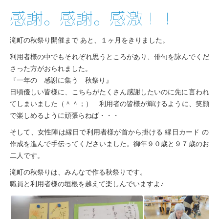
感謝。感謝。感激！！
滝町の秋
祭り開催
まで あと、１
ヶ月をき
りました
。
利用者様
の中でも
それぞれ
思うとこ
ろがあり
、俳句を
詠んでく
だ
さった
方がおら
れました
。
『一年の
感謝に
集う 秋
祭り』
日頃優し
い皆様に
、こちら
がたくさ
ん感謝し
たいのに
先に言わ
れ
てしま
いました
（＾＾；
） 利用
者の皆様
が輝ける
ように、
笑顔
で楽
しめるよ
うに頑張
らねば・
・・
そして、
女性陣は
縁日で利
用者様が
首から掛
ける 縁
日カード
の
作成
を進んで
手伝って
ください
ました。
御年９０
歳と９７
歳のお
二
人です。
滝町の秋
祭りは、
みんなで
作る秋祭
りです。
職員と利
用者様の
垣根を越
えて楽し
んでいま
すよ♪