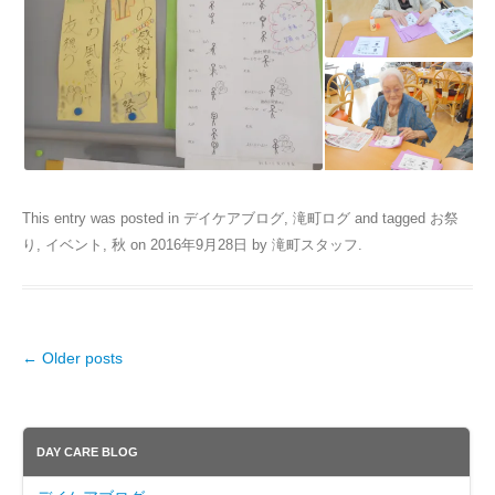
This entry was posted in
デイケアブログ
,
滝町ログ
and tagged
お祭
り
,
イベント
,
秋
on
2016年9月28日
by
滝町スタッフ
.
←
Older posts
Post navigation
DAY CARE BLOG