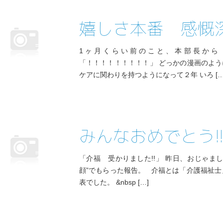
嬉しさ本番 感慨
1ヶ月くらい前のこと、本部長から
「！！！！！！！！！」 どっかの漫画のよう
ケアに関わりを持つようになって２年 いろ […
みんなおめでとう!
「介福 受かりました!!」 昨日、おじゃま
顔”でもらった報告。 介福とは「介護福祉士
表でした。 &nbsp […]