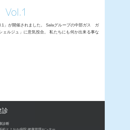
Vol.1
l.1」が開催されました。 Salaグループの中部ガス ガ
シェルジュ」に意気投合。 私たちにも何か出来る事な
健診
康診断
浜松とよおか病院 健康管理センター