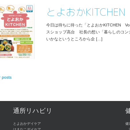
とよおかKITCHEN 
今日は待ちに待った「とよおかKITCHEN Vo
スショップ高台 社長の想い「暮らしのコン
いかなというところから企 […]
 posts
 navigation
通所リハビリ
とよおかデイケア
健
はまなこデイケア