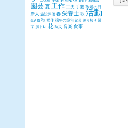
体操
利用者様
創作
勉強会
三味線
園芸
工作
夏
手芸
工夫
敬老の日
活動
栄養士
春
新人
歌
施設評価
秋
稲作
端午の節句
習
節分
練り切り
生き物
花
食事
音楽
字
脳トレ
防災