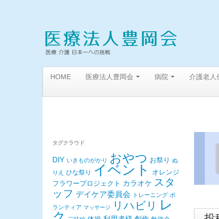
HOME
医療法人豊岡会
病院
介護老人
タグクラウド
おやつ
DIY
お祭り
いきものがかり
ぬ
イベント
ひな祭り
オレンジ
りえ
スタ
カラオケ
フラワープロジェクト
ッフ
デイケア委員会
トレーニング
ボ
レ
リハビリ
ランティア
マッサージ
ク
投