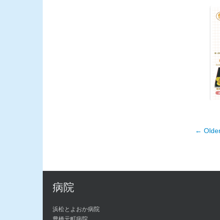
←
Older
Post
病院
浜松とよおか病院
豊橋元町病院