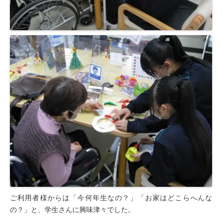
豊岡会の居宅介護支援
デイケア
とよおかデイケア
はまなこデイケア
元町デイケア
三田デイケア
滝町デイケア
デイケアブログ
健康診断
浜松とよおか病院 健康管理センター
ご利用者様からは「今何年生なの？」「お家はどこらへんな
の？」と、学生さんに興味津々でした。
豊橋元町病院 健康管理センター