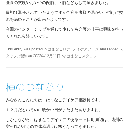
昼食の支度やおやつの配膳、下膳などもして頂きました。
最初は緊張されていたようですがご利用者様の温かい声掛けに交
流を深めることが出来たようです。
今回のインターシップを通して少しでも介護の仕事に興味を持っ
てくれたら嬉しいです。
This entry was posted in
はまなこログ
,
デイケアブログ
and tagged
ス
タッフ
,
活動
on
2023年12月11日
by
はまなこスタッフ
.
横のつながり
みなさんこんにちは、はまなこデイケア相談員です。
１２月だというのに暖かい日がまだまだありますね。
しかしながら、はまなこデイケアのある三ヶ日町周辺は、遠州の
空っ風が吹くので体感温度は寒くなってきました。