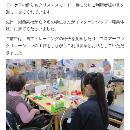
豊橋元町病院
デイケアの飾りもクリスマスモード一色になりご利用者様の目を
楽しませてくれています。
入院透析について
先日、湖西高校から２名の学生さんがインターンシップ（職業体
透析センターご紹介
験）に来てくださいました。
透析・入院透析
午前中は、自主トレーニングの様子を見学したり、フロアーでレ
クリエーションの工作をしながらご利用者様とお話もしていただ
介護老人保健施設
きました。
はまなこ介護老人保健施設
三田介護老人保健施設
滝町介護老人保健施設
ショートステイ
滝町ショートステイ
グループホーム
居宅介護支援事業所