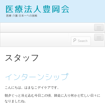
求人・募集要項
トピックス
HOME
お問い合わせ
スタッフ
医療法人豊岡会
プライバシーポリシー
医療法人豊岡会 理念
インターンシップ
理事長雑感
こんにちは。はまなこデイケアです。
病院
朝夕ぐっと冷え込む今日この頃、師走に入り何かと忙しい日々に
浜松とよおか病院
なりましたね。