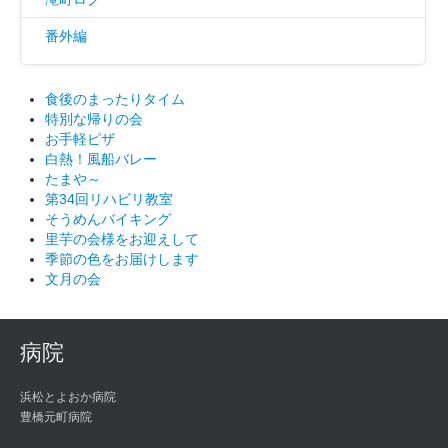
番外編
食後のまったりタイム
特別な帰りの会
お手軽ピザ
白熱！風船バレー
たまや～
第34回リハビリ教室
そうめんバイキング
里芋の会様をお迎えして
季節の色をお届けします
文月の会
病院
浜松とよおか病院
豊橋元町病院