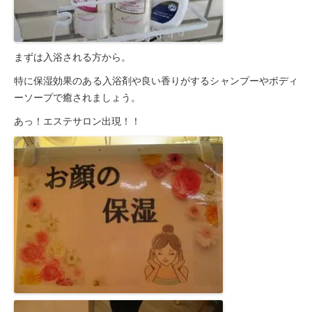
居宅介護支援事業所
豊岡会の居宅介護支援
まずは入浴される方から。
デイケア
特に保湿効果のある入浴剤や良い香りがするシャンプーやボディ
とよおかデイケア
ーソープで癒されましょう。
はまなこデイケア
あっ！エステサロン出現！！
元町デイケア
三田デイケア
滝町デイケア
デイケアブログ
健康診断
浜松とよおか病院 健康管理センター