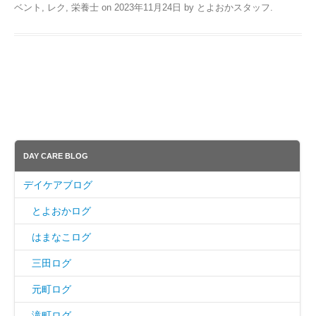
ベント
,
レク
,
栄養士
on
2023年11月24日
by
とよおかスタッフ
.
DAY CARE BLOG
デイケアブログ
とよおかログ
はまなこログ
三田ログ
元町ログ
滝町ログ