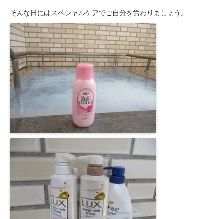
そんな日にはスペシャルケアでご自分を労わりましょう。
豊橋元町病院
入院透析について
透析センターご紹介
透析・入院透析
介護老人保健施設
はまなこ介護老人保健施設
三田介護老人保健施設
滝町介護老人保健施設
ショートステイ
滝町ショートステイ
グループホーム