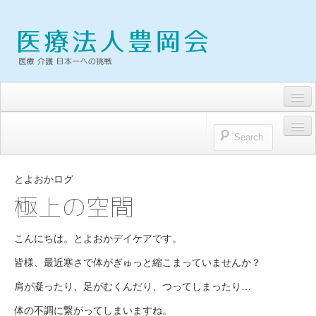
求人・募集要項
トピックス
HOME
お問い合わせ
とよおかログ
医療法人豊岡会
極上の空間
プライバシーポリシー
医療法人豊岡会 理念
こんにちは。とよおかデイケアです。
理事長雑感
皆様、最近寒さで体がぎゅっと縮こまっていませんか？
病院
肩が凝ったり、足がむくんだり、つってしまったり…
浜松とよおか病院
体の不調に繋がってしまいますね。