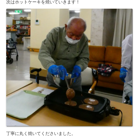
豊橋元町病院 健康管理センター
次はホットケーキを焼いていきます！
丁寧に丸く焼いてくださいました。