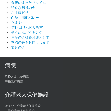
食後のまったりタイム
特別な帰りの会
お手軽ピザ
白熱！風船バレー
たまや～
第34回リハビリ教室
そうめんバイキング
里芋の会様をお迎えして
季節の色をお届けします
文月の会
病院
浜松とよおか病院
豊橋元町病院
介護老人保健施設
はまなこ介護老人保健施設
三田介護老人保健施設