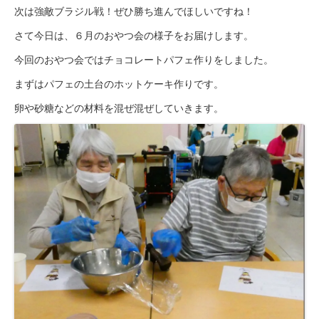
次は強敵ブラジル戦！ぜひ勝ち進んでほしいですね！
豊橋元町病院
さて今日は、６月のおやつ会の様子をお届けします。
入院透析について
今回のおやつ会ではチョコレートパフェ作りをしました。
透析センターご紹介
まずはパフェの土台のホットケーキ作りです。
透析・入院透析
卵や砂糖などの材料を混ぜ混ぜしていきます。
介護老人保健施設
はまなこ介護老人保健施設
三田介護老人保健施設
滝町介護老人保健施設
ショートステイ
滝町ショートステイ
グループホーム