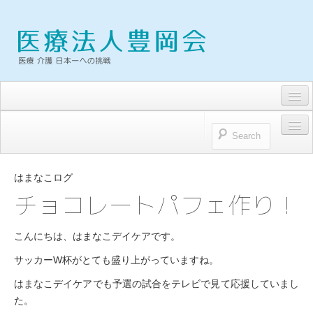
求人・募集要項
トピックス
HOME
お問い合わせ
はまなこログ
医療法人豊岡会
チョコレートパフェ作り！
プライバシーポリシー
医療法人豊岡会 理念
こんにちは、はまなこデイケアです。
理事長雑感
サッカーW杯がとても盛り上がっていますね。
病院
はまなこデイケアでも予選の試合をテレビで見て応援していまし
た。
浜松とよおか病院