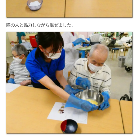
居宅介護支援事業所
豊岡会の居宅介護支援
隣の人と協力しながら混ぜました。
デイケア
とよおかデイケア
はまなこデイケア
元町デイケア
三田デイケア
滝町デイケア
デイケアブログ
健康診断
浜松とよおか病院 健康管理センター