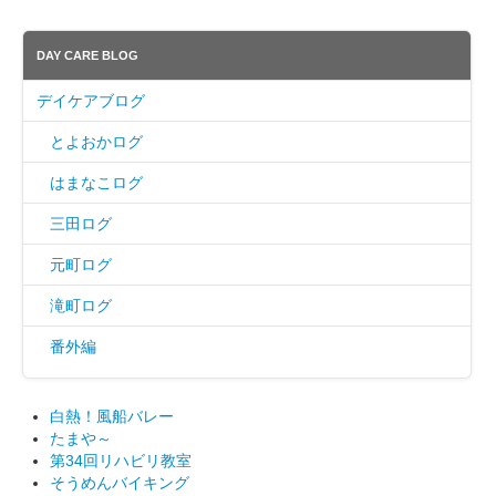
DAY CARE BLOG
デイケアブログ
とよおかログ
はまなこログ
三田ログ
元町ログ
滝町ログ
番外編
白熱！風船バレー
たまや～
第34回リハビリ教室
そうめんバイキング