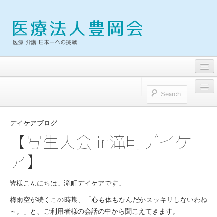
求人・募集要項
トピックス
HOME
お問い合わせ
デイケアブログ
医療法人豊岡会
【写生大会 in滝町デイケ
プライバシーポリシー
ア】
医療法人豊岡会 理念
理事長雑感
皆様こんにちは。滝町デイケアです。
病院
梅雨空が続くこの時期、「心も体もなんだかスッキリしないわね
～。」と、ご利用者様の会話の中から聞こえてきます。
浜松とよおか病院