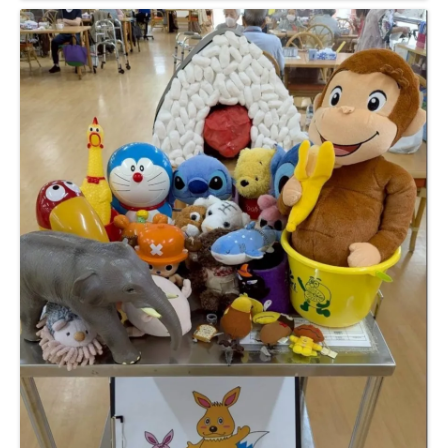
居宅介護支援事業所
豊岡会の居宅介護支援
デイケア
とよおかデイケア
はまなこデイケア
元町デイケア
三田デイケア
滝町デイケア
デイケアブログ
健康診断
浜松とよおか病院 健康管理センター