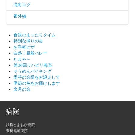
滝町ログ
番外編
食後のまったりタイム
特別な帰りの会
お手軽ピザ
白熱！風船バレー
たまや～
第34回リハビリ教室
そうめんバイキング
里芋の会様をお迎えして
季節の色をお届けします
文月の会
病院
浜松とよおか病院
豊橋元町病院