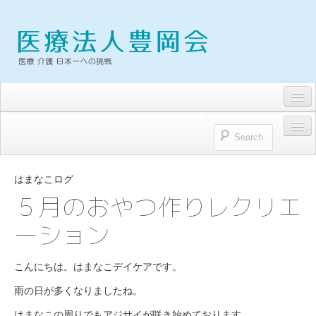
求人・募集要項
トピックス
HOME
お問い合わせ
はまなこログ
医療法人豊岡会
５月のおやつ作りレクリエ
プライバシーポリシー
ーション
医療法人豊岡会 理念
理事長雑感
こんにちは。はまなこデイケアです。
病院
雨の日が多くなりましたね。
浜松とよおか病院
はまなこの周りでもアジサイが咲き始めております。