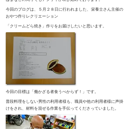
豊橋元町病院
今回のブログは、５月２８日に行われました、栄養士さん主催の
おやつ作りレクリエーション
入院透析について
「クリームどら焼き」作りをお届けしたいと思います。
透析センターご紹介
透析・入院透析
介護老人保健施設
はまなこ介護老人保健施設
三田介護老人保健施設
滝町介護老人保健施設
今回の目標は「働かざる者食うべからず！」です。
ショートステイ
普段料理をしない男性の利用者様も、職員や他の利用者様に声掛
けをされ、材料を混ぜる作業を手伝ってくださっていました。
滝町ショートステイ
グループホーム