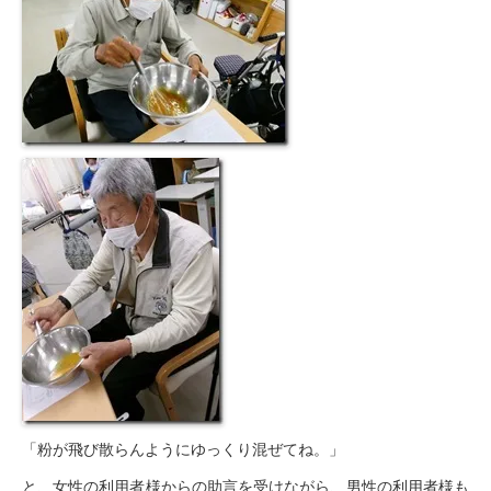
居宅介護支援事業所
豊岡会の居宅介護支援
デイケア
とよおかデイケア
はまなこデイケア
元町デイケア
三田デイケア
滝町デイケア
デイケアブログ
健康診断
「粉が飛び散らんようにゆっくり混ぜてね。」
浜松とよおか病院 健康管理センター
と、女性の利用者様からの助言を受けながら、男性の利用者様も