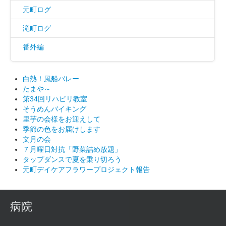
元町ログ
滝町ログ
番外編
白熱！風船バレー
たまや～
第34回リハビリ教室
そうめんバイキング
里芋の会様をお迎えして
季節の色をお届けします
文月の会
７月曜日対抗「野菜詰め放題」
タップダンスで夏を乗り切ろう
元町デイケアフラワープロジェクト報告
病院