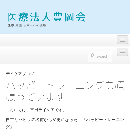
求人・募集要項
トピックス
HOME
お問い合わせ
デイケアブログ
医療法人豊岡会
ハッピートレーニングも頑
プライバシーポリシー
張っています
医療法人豊岡会 理念
理事長雑感
こんにちは、三田デイケアです。
病院
自主リハビリの名前から変更になった、『ハッピートレーニン
グ』
浜松とよおか病院