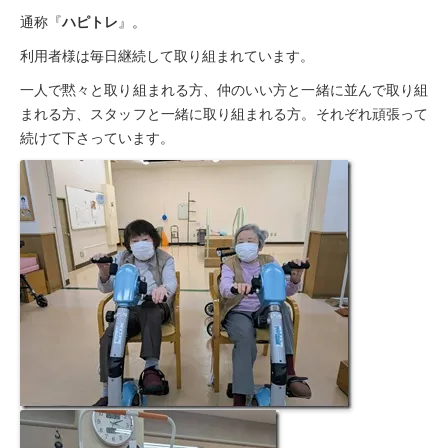
通称『
ハピトレ
』。
豊橋元町病院
利用者様は毎日継続して取り組まれています。
入院透析について
一人で黙々と取り組まれる方、仲のいい方と一緒に並んで取り組
透析センターご紹介
まれる方、スタッフと一緒に取り組まれる方。それぞれ頑張って
続けて下さっています。
透析・入院透析
介護老人保健施設
はまなこ介護老人保健施設
三田介護老人保健施設
滝町介護老人保健施設
ショートステイ
滝町ショートステイ
グループホーム