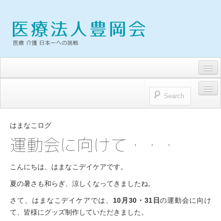
求人・募集要項
トピックス
HOME
お問い合わせ
はまなこログ
医療法人豊岡会
運動会に向けて・・・
プライバシーポリシー
医療法人豊岡会 理念
こんにちは、はまなこデイケアです。
理事長雑感
夏の暑さも和らぎ、涼しくなってきましたね。
病院
さて、はまなこデイケアでは、
10月30・31日
の運動会に向け
て、皆様にグッズ制作していただきました。
浜松とよおか病院