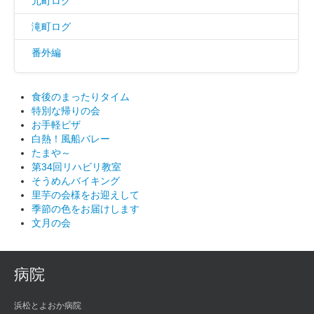
元町ログ
滝町ログ
番外編
食後のまったりタイム
特別な帰りの会
お手軽ピザ
白熱！風船バレー
たまや～
第34回リハビリ教室
そうめんバイキング
里芋の会様をお迎えして
季節の色をお届けします
文月の会
病院
浜松とよおか病院