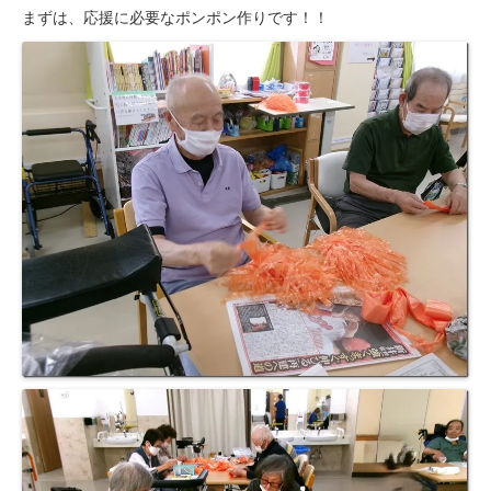
まずは、応援に必要なポンポン作りです！！
豊橋元町病院
入院透析について
透析センターご紹介
透析・入院透析
介護老人保健施設
はまなこ介護老人保健施設
三田介護老人保健施設
滝町介護老人保健施設
ショートステイ
滝町ショートステイ
グループホーム