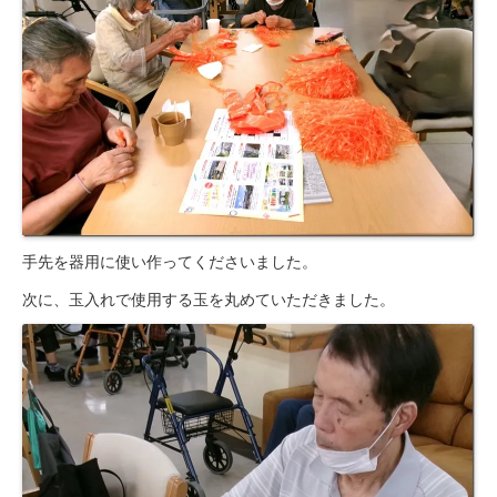
居宅介護支援事業所
豊岡会の居宅介護支援
デイケア
とよおかデイケア
はまなこデイケア
元町デイケア
手先を器用に使い作ってくださいました。
三田デイケア
次に、玉入れで使用する玉を丸めていただきました。
滝町デイケア
デイケアブログ
健康診断
浜松とよおか病院 健康管理センター