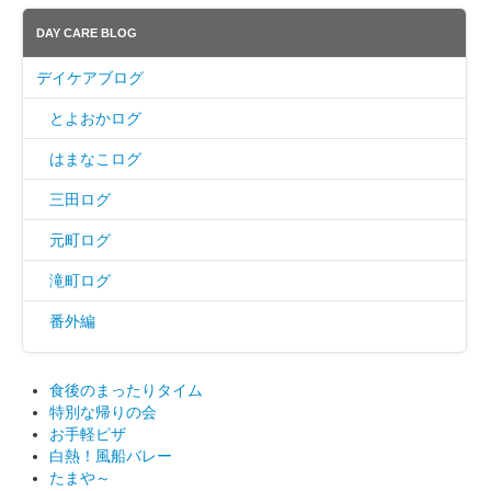
DAY CARE BLOG
デイケアブログ
とよおかログ
はまなこログ
三田ログ
元町ログ
滝町ログ
番外編
食後のまったりタイム
特別な帰りの会
お手軽ピザ
白熱！風船バレー
たまや～