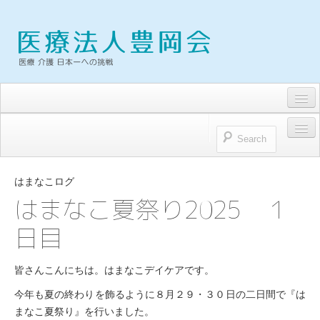
求人・募集要項
トピックス
HOME
お問い合わせ
はまなこログ
医療法人豊岡会
はまなこ夏祭り2025 １
プライバシーポリシー
日目
医療法人豊岡会 理念
理事長雑感
皆さんこんにちは。はまなこデイケアです。
病院
今年も夏の終わりを飾るように８月２９・３０日の二日間で『は
まなこ夏祭り』を行いました。
浜松とよおか病院