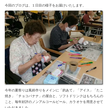
今回のブログは、１日目の様子をお届けいたします。
豊橋元町病院
入院透析について
透析センターご紹介
透析・入院透析
介護老人保健施設
はまなこ介護老人保健施設
三田介護老人保健施設
滝町介護老人保健施設
ショートステイ
今年の夏祭りは風鈴作りをメインに「的あて」「アイス」「たこ
滝町ショートステイ
焼き」「チョコバナナ」の屋台と、ソフトドリンクはもちろんの
こと、毎年好評のノンアルコールビール、カラオケを用意させて
グループホーム
いただきました。