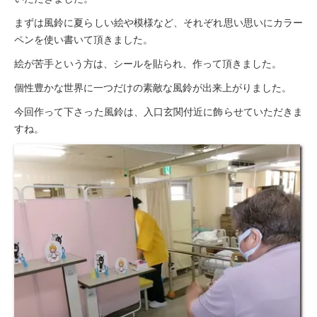
居宅介護支援事業所
まずは風鈴に夏らしい絵や模様など、それぞれ思い思いにカラー
豊岡会の居宅介護支援
ペンを使い書いて頂きました。
絵が苦手という方は、シールを貼られ、作って頂きました。
デイケア
個性豊かな世界に一つだけの素敵な風鈴が出来上がりました。
とよおかデイケア
今回作って下さった風鈴は、入口玄関付近に飾らせていただきま
はまなこデイケア
すね。
元町デイケア
三田デイケア
滝町デイケア
デイケアブログ
健康診断
浜松とよおか病院 健康管理センター